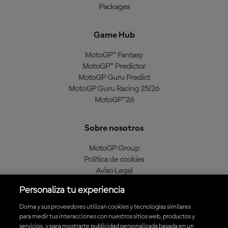
Packages
Game Hub
MotoGP™ Fantasy
MotoGP™ Predictor
MotoGP Guru Predict
MotoGP Guru Racing 25/26
MotoGP™26
Sobre nosotros
MotoGP Group
Política de cookies
Aviso Legal
Política de privacidad
Personaliza tu experiencia
Política de compra
Dorna y sus proveedores utilizan cookies y tecnologías similares
para medir tus interacciones con nuestros sitios web, productos y
servicios, y para mostrarte publicidad personalizada basada en un