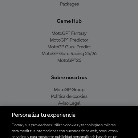
Packages
Game Hub
MotoGP™ Fantasy
MotoGP™ Predictor
MotoGP Guru Predict
MotoGP Guru Racing 25/26
MotoGP™26
Sobre nosotros
MotoGP Group
Política de cookies
Aviso Legal
Política de privacidad
Personaliza tu experiencia
Política de compra
Dorna y sus proveedores utilizan cookies y tecnologías similares
para medir tus interacciones con nuestros sitios web, productos y
servicios, y para mostrarte publicidad personalizada basada en un