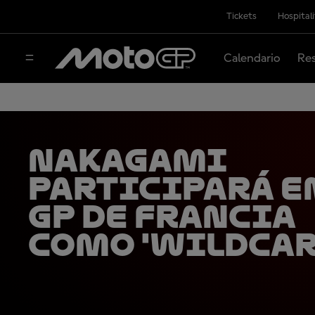
Tickets
Hospital
Calendario
Res
Nakagami
participará e
GP de Francia
como 'wildcar