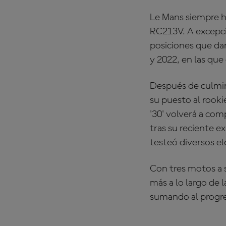
Le Mans siempre ha
RC213V. A excepció
posiciones que dan
y 2022, en las que
Después de culmin
su puesto al rook
'30' volverá a com
tras su reciente e
testeó diversos 
Con tres motos a s
más a lo largo de 
sumando al progres