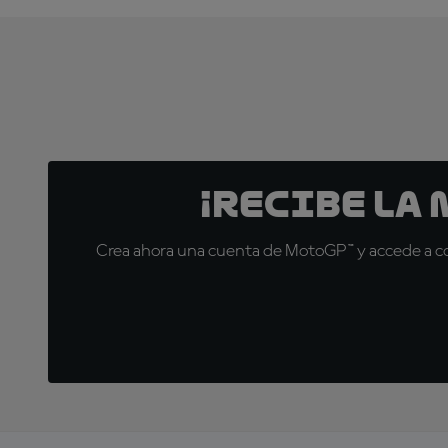
¡Recibe la
Crea ahora una cuenta de MotoGP™ y accede a con