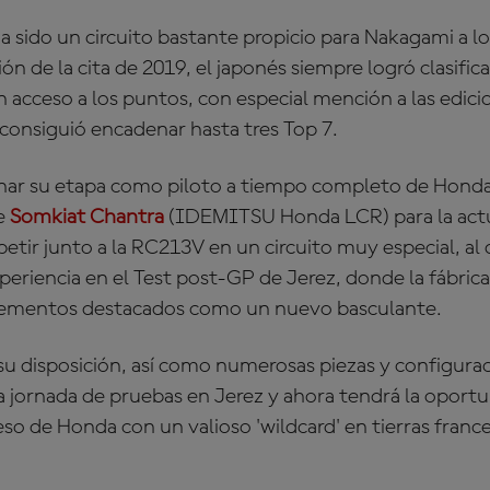
 sido un circuito bastante propicio para Nakagami a l
n de la cita de 2019, el japonés siempre logró clasifica
 acceso a los puntos, con especial mención a las edic
 consiguió encadenar hasta tres Top 7.
ar su etapa como piloto a tiempo completo de Honda
ie
Somkiat Chantra
(IDEMITSU Honda LCR) para la actu
petir junto a la RC213V en un circuito muy especial, al
xperiencia en el Test post-GP de Jerez, donde la fábrica
elementos destacados como un nuevo basculante.
u disposición, así como numerosas piezas y configuraci
la jornada de pruebas en Jerez y ahora tendrá la oport
o de Honda con un valioso 'wildcard' en tierras france