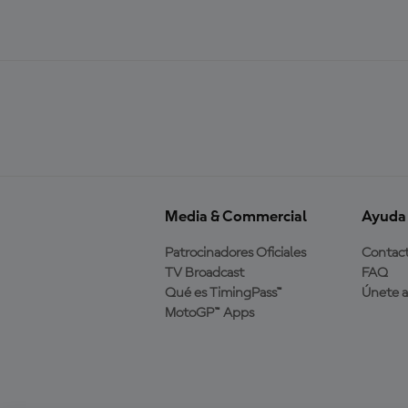
Media & Commercial
Ayuda
Patrocinadores Oficiales
Contac
TV Broadcast
FAQ
Qué es TimingPass™
Únete 
MotoGP™ Apps