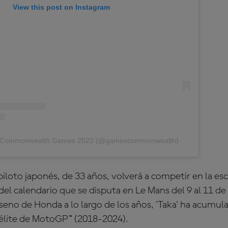
View this post on Instagram
by Commonwealth Games 2022 (@gamescommonwealth)
piloto japonés, de 33 años, volverá a competir en la es
 del calendario que se disputa en Le Mans del 9 al 11 d
seno de Honda a lo largo de los años, 'Taka' ha acumul
élite de MotoGP™ (2018-2024).