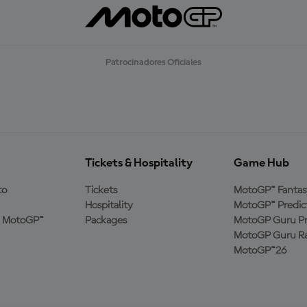
Patrocinadores Oficiales
Tickets & Hospitality
Game Hub
to
Tickets
MotoGP™ Fantas
Hospitality
MotoGP™ Predic
a MotoGP™
Packages
MotoGP Guru Pr
MotoGP Guru Ra
MotoGP™26