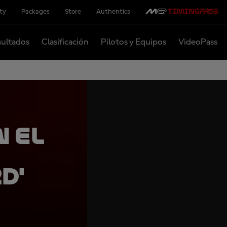
ity
Packages
Store
Authentics
ultados
Clasificación
Pilotos y Equipos
VideoPass
n el
d'