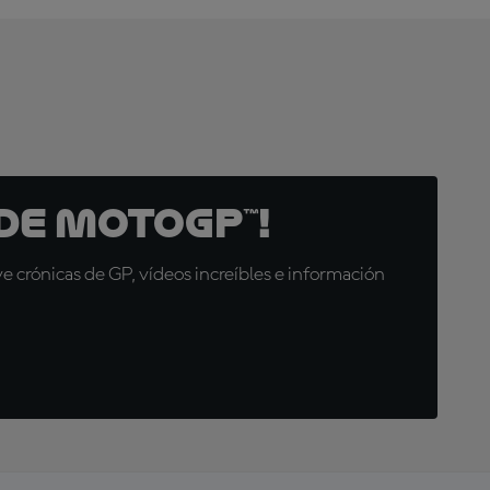
de MotoGP™!
 crónicas de GP, vídeos increíbles e información