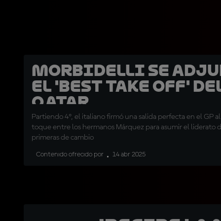
Morbidelli se adj
el 'Best Take Off' de
Qatar
Partiendo 4º, el italiano firmó una salida perfecta en el GP 
toque entre los hermanos Márquez para asumir el liderato de 
primeras de cambio
Contenido ofrecido por
14 abr 2025