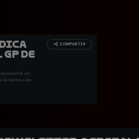
udica
COMPARTIR
l GP de
al aprovechar un
la carrera a las