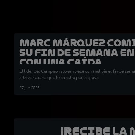
Marc Márquez com
su fin de semana en
con una caída
El líder del Campeonato empieza con mal pie el fin de seman
alta velocidad que lo arrastra por la grava
27 jun 2025
¡Recibe la