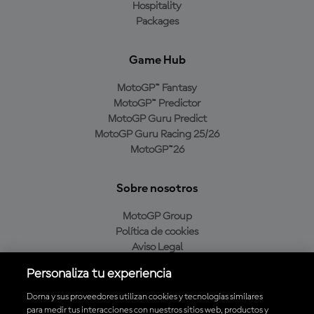
Hospitality
Packages
Game Hub
MotoGP™ Fantasy
MotoGP™ Predictor
MotoGP Guru Predict
MotoGP Guru Racing 25/26
MotoGP™26
Sobre nosotros
MotoGP Group
Política de cookies
Aviso Legal
Política de privacidad
Personaliza tu experiencia
Política de compra
Dorna y sus proveedores utilizan cookies y tecnologías similares
para medir tus interacciones con nuestros sitios web, productos y