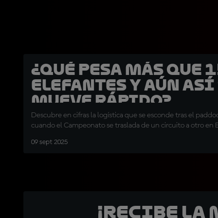
¿Qué pesa más que 
elefantes y aún así
mueve rápido?
Descubre en cifras la logística que se esconde tras el pad
cuando el Campeonato se traslada de un circuito a otro en
09 sept 2025
¡Recibe la