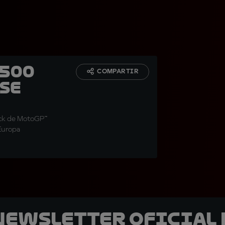
1500
COMPARTIR
 se
dock de MotoGP™
 Europa
 Newsletter oficial 