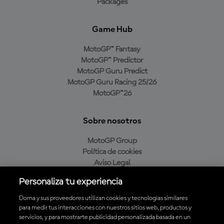
Packages
Game Hub
MotoGP™ Fantasy
MotoGP™ Predictor
MotoGP Guru Predict
MotoGP Guru Racing 25/26
MotoGP™26
Sobre nosotros
MotoGP Group
Política de cookies
Aviso Legal
Política de privacidad
Personaliza tu experiencia
Política de compra
Dorna y sus proveedores utilizan cookies y tecnologías similares
para medir tus interacciones con nuestros sitios web, productos y
servicios, y para mostrarte publicidad personalizada basada en un