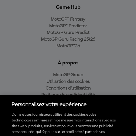
Game Hub
MotoGP™ Fantasy
MotoGP™ Predictor
MotoGP Guru Predict
MotoGP Guru Racing 25/26
MotoGP™26
À propos
MotoGP Group
Utilisation des cookies
Conditions d'utilisation
Politique de confidentialité
Politique d’achat
Personnalisez votre expérience
Dorna et ses fournisseurs utilisent des cookies et des
technologies similaires afin de mesurer vos interactions avec nos
sites web, produits, services et pour vous montrer une publicité
Télécharger l'appli officielle du MotoGP™
personnalisée, qui s’appuie sur un profil créé à partir de vos