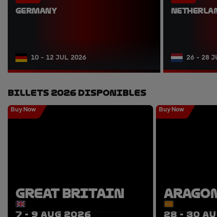
GERMANY
NETHERLA
10 - 12 JUL 2026
26 - 28 
Billets 2026 Disponibles
Buy Now
Buy Now
GREAT BRITAIN
ARAGO
7 - 9 AUG 2026
28 - 30 A