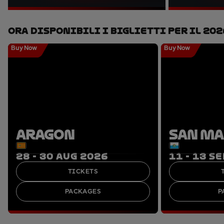
Ora Disponibili I Biglietti Per Il 202
Buy Now
Buy Now
ARAGON
SAN M
28 - 30 AUG 2026
11 - 13 S
TICKETS
PACKAGES
P