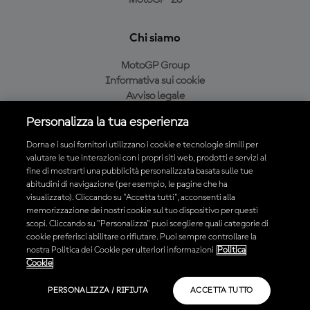
MotoGP™26
Chi siamo
MotoGP Group
Informativa sui cookie
Avviso legale
Informativa sulla privacy
Personalizza la tua esperienza
Condizioni di acquisto
Dorna e i suoi fornitori utilizzano i cookie e tecnologie simili per
valutare le tue interazioni con i propri siti web, prodotti e servizi al
fine di mostrarti una pubblicità personalizzata basata sulle tue
Scarica l'app ufficiale MotoGP™
abitudini di navigazione (per esempio, le pagine che ha
visualizzato). Cliccando su "Accetta tutti", acconsenti alla
memorizzazione dei nostri cookie sul tuo dispositivo per questi
scopi. Cliccando su "Personalizza" puoi scegliere quali categorie di
cookie preferisci abilitare o rifiutare. Puoi sempre controllare la
nostra Politica dei Cookie per ulteriori informazioni
Politica
© 2026 MotoGP Sports Entertainment Group. Tutti i diritti riservati.
Cookie
Tutti i marchi sono di proprietà dei rispettivi proprietari.
PERSONALIZZA / RIFIUTA
ACCETTA TUTTO