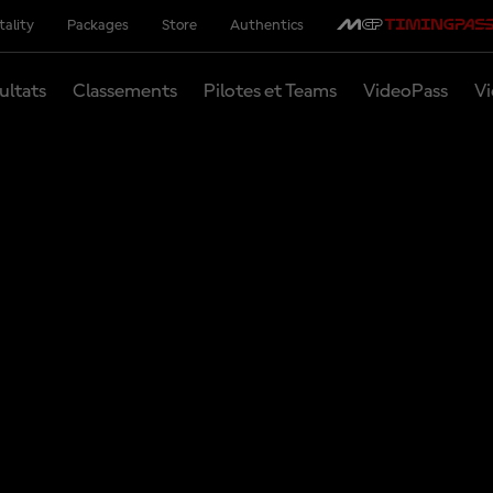
tality
Packages
Store
Authentics
ultats
Classements
Pilotes et Teams
VideoPass
Vi