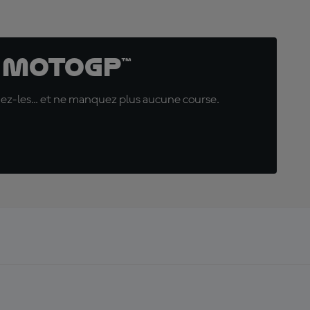
 MotoGP™
uez-les... et ne manquez plus aucune course.