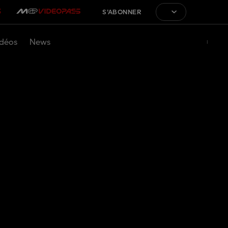
S'ABONNER
déos
News