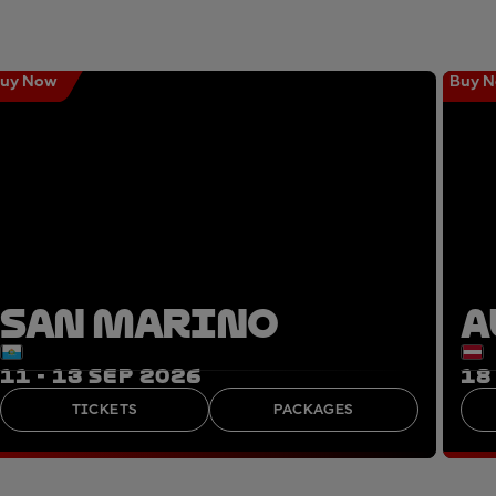
uy Now
Buy 
SAN MARINO
A
11 - 13 SEP 2026
18
TICKETS
PACKAGES