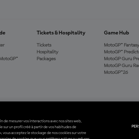
ide
Tickets & Hospitality
Game Hub
er
Tickets
MotoGP™ Fantas
Hospitality
MotoGP™ Predict
e MotoGP™
Packages
MotoGP Guru Pre
MotoGP Guru Rac
MotoGP™26
fin de mesurer vos interactions avec nos sites web,
PER
 sur un profil créé à partir de vos habitudes de
utes les marques déposées sont la propriété de leurs détenteurs respectifs.
 », vous acceptez le stockage de nos cookies sur votre
atégories de cookies que vous préférez activer ou refuser.