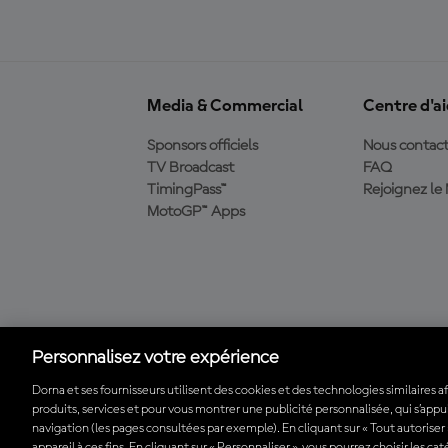
Media & Commercial
Centre d'a
Sponsors officiels
Nous contact
TV Broadcast
FAQ
TimingPass™
Rejoignez l
MotoGP™ Apps
Télécharger l'appli
officielle du MotoGP™
Personnalisez votre expérience
Dorna et ses fournisseurs utilisent des cookies et des technologies similaires a
produits, services et pour vous montrer une publicité personnalisée, qui s’appuie
© 2026 MotoGP Sports Entertainment Group. Tous droits réservés. To
navigation (les pages consultées par exemple). En cliquant sur « Tout autoriser
appareil à ces fins. En cliquant sur « Personnaliser », vous pourrez choisir les c