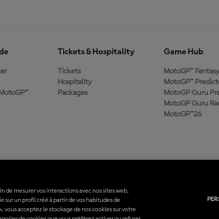
ide
Tickets & Hospitality
Game Hub
er
Tickets
MotoGP™ Fantas
Hospitality
MotoGP™ Predict
e MotoGP™
Packages
MotoGP Guru Pre
MotoGP Guru Rac
MotoGP™26
fin de mesurer vos interactions avec nos sites web,
PER
 sur un profil créé à partir de vos habitudes de
utes les marques déposées sont la propriété de leurs détenteurs respectifs.
 », vous acceptez le stockage de nos cookies sur votre
atégories de cookies que vous préférez activer ou refuser.