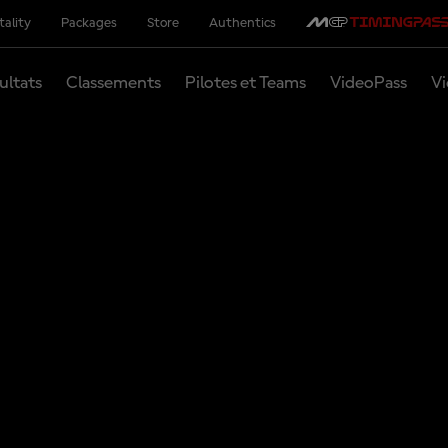
tality
Packages
Store
Authentics
ultats
Classements
Pilotes et Teams
VideoPass
Vi