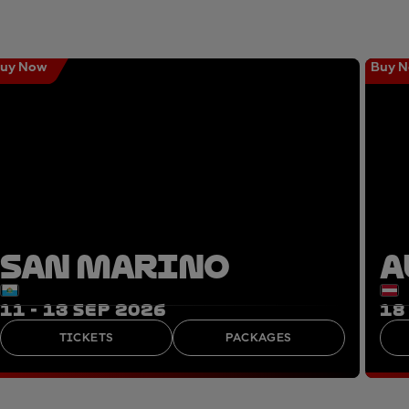
uy Now
Buy 
SAN MARINO
A
11 - 13 SEP 2026
18
TICKETS
PACKAGES