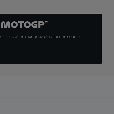
 MotoGP™
uez-les... et ne manquez plus aucune course.