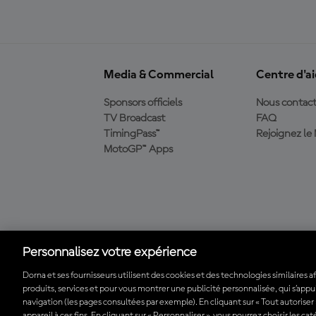
Media & Commercial
Centre d'a
Sponsors officiels
Nous contact
TV Broadcast
FAQ
TimingPass™
Rejoignez l
MotoGP™ Apps
Télécharger l'appli
officielle du MotoGP™
Personnalisez votre expérience
Dorna et ses fournisseurs utilisent des cookies et des technologies similaires a
produits, services et pour vous montrer une publicité personnalisée, qui s’appuie
© 2026 MotoGP Sports Entertainment Group. Tous droits réservés. To
navigation (les pages consultées par exemple). En cliquant sur « Tout autoriser
appareil à ces fins. En cliquant sur « Personnaliser », vous pourrez choisir les c