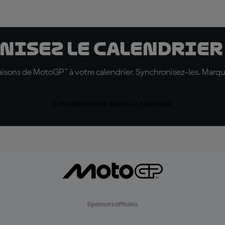
nisez le calendrier
 saisons de MotoGP™ à votre calendrier. Synchronisez-les. Marq
SYNCHRONISER MON CALENDRIER
Sponsors officiels