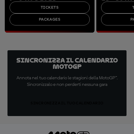
TICKETS
PACKAGES
P
Sincronizza il calendario
MotoGP
Annota nel tuo calendario le stagioni della MotoGP™.
Sincronizzalo e non perderti nessuna gara
SINCRONIZZA IL TUO CALENDARIO