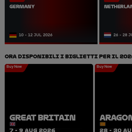
GERMANY
NETHERLA
10 - 12 JUL 2026
26 - 28 
Ora Disponibili I Biglietti Per Il 202
Buy Now
Buy Now
GREAT BRITAIN
ARAGO
7 - 9 AUG 2026
28 - 30 A