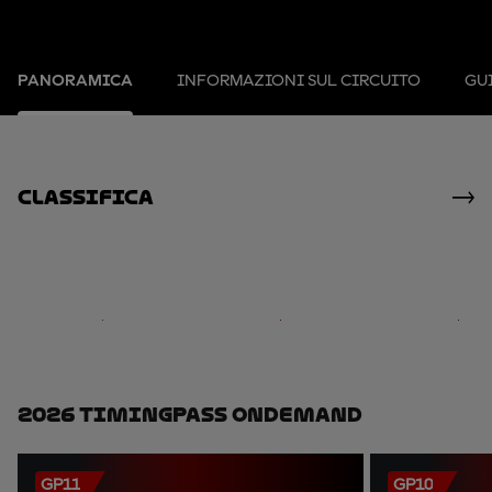
PANORAMICA
INFORMAZIONI SUL CIRCUITO
GUI
Classifica
2026 TimingPass OnDemand
GP11
GP10