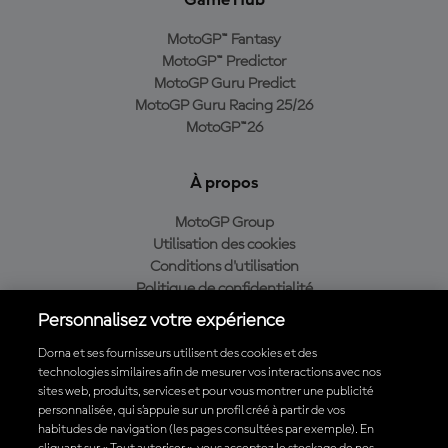
Game Hub
MotoGP™ Fantasy
MotoGP™ Predictor
MotoGP Guru Predict
MotoGP Guru Racing 25/26
MotoGP™26
À propos
MotoGP Group
Utilisation des cookies
Conditions d'utilisation
Politique de confidentialité
Politique d’achat
Personnalisez votre expérience
Dorna et ses fournisseurs utilisent des cookies et des
technologies similaires afin de mesurer vos interactions avec nos
sites web, produits, services et pour vous montrer une publicité
Télécharger l'appli officielle du MotoGP™
personnalisée, qui s’appuie sur un profil créé à partir de vos
habitudes de navigation (les pages consultées par exemple). En