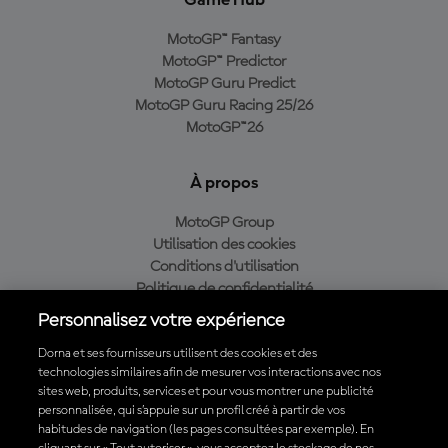
Game Hub
MotoGP™ Fantasy
MotoGP™ Predictor
MotoGP Guru Predict
MotoGP Guru Racing 25/26
MotoGP™26
À propos
MotoGP Group
Utilisation des cookies
Conditions d'utilisation
Politique de confidentialité
Politique d’achat
Personnalisez votre expérience
Dorna et ses fournisseurs utilisent des cookies et des
technologies similaires afin de mesurer vos interactions avec nos
sites web, produits, services et pour vous montrer une publicité
Télécharger l'appli officielle du MotoGP™
personnalisée, qui s’appuie sur un profil créé à partir de vos
habitudes de navigation (les pages consultées par exemple). En