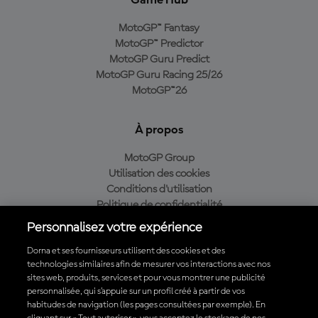
Game Hub
MotoGP™ Fantasy
MotoGP™ Predictor
MotoGP Guru Predict
MotoGP Guru Racing 25/26
MotoGP™26
À propos
MotoGP Group
Utilisation des cookies
Conditions d'utilisation
Politique de confidentialité
Politique d’achat
Personnalisez votre expérience
Dorna et ses fournisseurs utilisent des cookies et des
technologies similaires afin de mesurer vos interactions avec nos
sites web, produits, services et pour vous montrer une publicité
Télécharger l'appli officielle du MotoGP™
personnalisée, qui s’appuie sur un profil créé à partir de vos
habitudes de navigation (les pages consultées par exemple). En