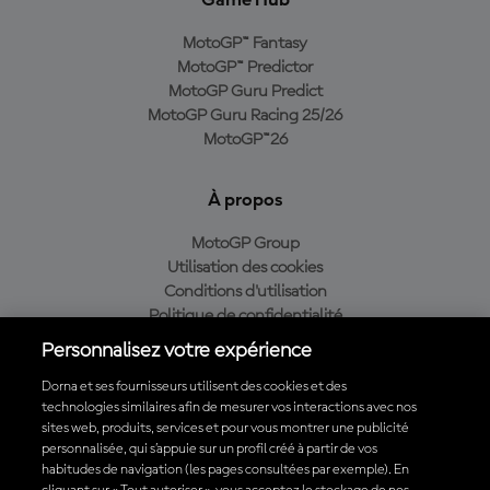
Game Hub
MotoGP™ Fantasy
MotoGP™ Predictor
MotoGP Guru Predict
MotoGP Guru Racing 25/26
MotoGP™26
À propos
MotoGP Group
Utilisation des cookies
Conditions d'utilisation
Politique de confidentialité
Politique d’achat
Personnalisez votre expérience
Dorna et ses fournisseurs utilisent des cookies et des
technologies similaires afin de mesurer vos interactions avec nos
sites web, produits, services et pour vous montrer une publicité
Télécharger l'appli officielle du MotoGP™
personnalisée, qui s’appuie sur un profil créé à partir de vos
habitudes de navigation (les pages consultées par exemple). En