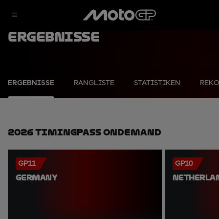
Ergebnisse
ERGEBNISSE
RANGLISTE
STATISTIKEN
REK
2026 TimingPass OnDemand
GP11
GP10
GERMANY
NETHERLA