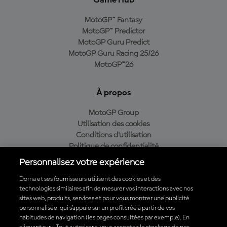
Game Hub
MotoGP™ Fantasy
MotoGP™ Predictor
MotoGP Guru Predict
MotoGP Guru Racing 25/26
MotoGP™26
À propos
MotoGP Group
Utilisation des cookies
Conditions d'utilisation
Politique de confidentialité
Politique d’achat
Personnalisez votre expérience
Dorna et ses fournisseurs utilisent des cookies et des
technologies similaires afin de mesurer vos interactions avec nos
sites web, produits, services et pour vous montrer une publicité
Télécharger l'appli officielle du MotoGP™
personnalisée, qui s’appuie sur un profil créé à partir de vos
habitudes de navigation (les pages consultées par exemple). En