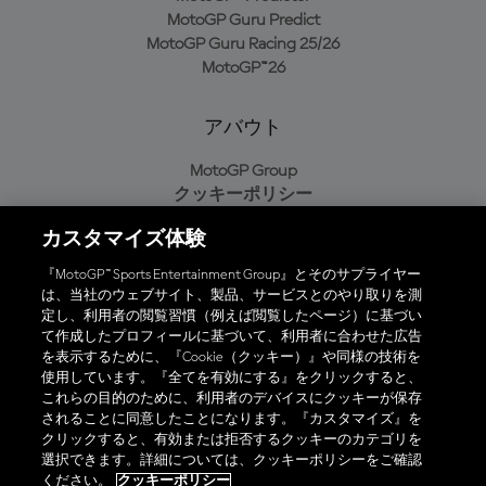
MotoGP Guru Predict
MotoGP Guru Racing 25/26
MotoGP™26
アバウト
MotoGP Group
クッキーポリシー
利用規約
カスタマイズ体験
プライバシーポリシー
購入ポリシー
『MotoGP™ Sports Entertainment Group』とそのサプライヤー
は、当社のウェブサイト、製品、サービスとのやり取りを測
定し、利用者の閲覧習慣（例えば閲覧したページ）に基づい
て作成したプロフィールに基づいて、利用者に合わせた広告
オフィシャルアプリ
を表示するために、『Cookie（クッキー）』や同様の技術を
使用しています。『全てを有効にする』をクリックすると、
これらの目的のために、利用者のデバイスにクッキーが保存
されることに同意したことになります。『カスタマイズ』を
クリックすると、有効または拒否するクッキーのカテゴリを
選択できます。詳細については、クッキーポリシーをご確認
© 2026 MotoGP Sports Entertainment Group. 全著作権所有。全ての
ください。
クッキーポリシー