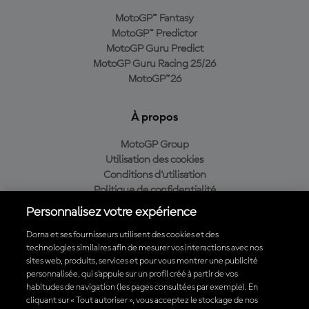
MotoGP™ Fantasy
MotoGP™ Predictor
MotoGP Guru Predict
MotoGP Guru Racing 25/26
MotoGP™26
À propos
MotoGP Group
Utilisation des cookies
Conditions d'utilisation
Politique de confidentialité
Politique d’achat
Personnalisez votre expérience
Dorna et ses fournisseurs utilisent des cookies et des
technologies similaires afin de mesurer vos interactions avec nos
sites web, produits, services et pour vous montrer une publicité
Télécharger l'appli officielle du MotoGP™
personnalisée, qui s’appuie sur un profil créé à partir de vos
habitudes de navigation (les pages consultées par exemple). En
cliquant sur « Tout autoriser », vous acceptez le stockage de nos