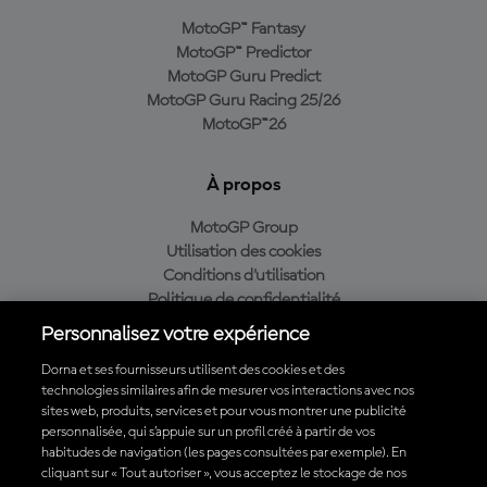
MotoGP™ Fantasy
MotoGP™ Predictor
MotoGP Guru Predict
MotoGP Guru Racing 25/26
MotoGP™26
À propos
MotoGP Group
Utilisation des cookies
Conditions d'utilisation
Politique de confidentialité
Politique d’achat
Personnalisez votre expérience
Dorna et ses fournisseurs utilisent des cookies et des
technologies similaires afin de mesurer vos interactions avec nos
sites web, produits, services et pour vous montrer une publicité
Télécharger l'appli officielle du MotoGP™
personnalisée, qui s’appuie sur un profil créé à partir de vos
habitudes de navigation (les pages consultées par exemple). En
cliquant sur « Tout autoriser », vous acceptez le stockage de nos