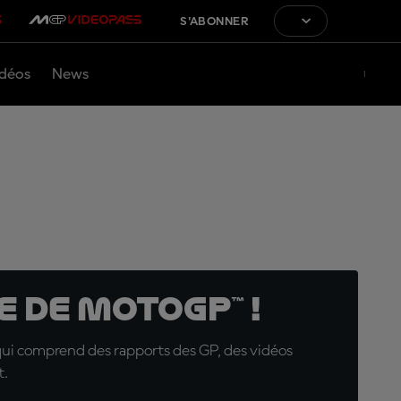
S'ABONNER
déos
News
 de MotoGP™ !
qui comprend des rapports des GP, des vidéos
t.