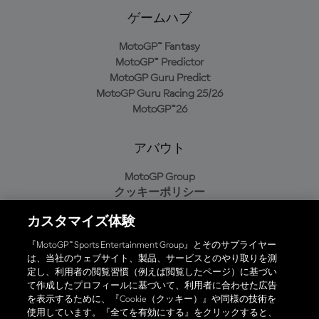
ゲームハブ
MotoGP™ Fantasy
MotoGP™ Predictor
MotoGP Guru Predict
MotoGP Guru Racing 25/26
MotoGP™26
アバウト
MotoGP Group
クッキーポリシー
利用規約
カスタマイズ体験
プライバシーポリシー
購入ポリシー
『MotoGP™ Sports Entertainment Group』とそのサプライヤー
は、当社のウェブサイト、製品、サービスとのやり取りを測
定し、利用者の閲覧習慣（例えば閲覧したページ）に基づい
て作成したプロフィールに基づいて、利用者に合わせた広告
オフィシャルアプリ
を表示するために、『Cookie（クッキー）』や同様の技術を
使用しています。『全てを有効にする』をクリックすると、