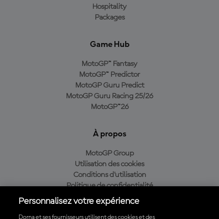
Hospitality
Packages
Game Hub
MotoGP™ Fantasy
MotoGP™ Predictor
MotoGP Guru Predict
MotoGP Guru Racing 25/26
MotoGP™26
À propos
MotoGP Group
Utilisation des cookies
Conditions d'utilisation
Politique de confidentialité
Politique d’achat
Personnalisez votre expérience
Dorna et ses fournisseurs utilisent des cookies et des