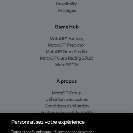
Hospitality
Packages
Game Hub
MotoGP™ Fantasy
MotoGP™ Predictor
MotoGP Guru Predict
MotoGP Guru Racing 25/26
MotoGP™26
À propos
MotoGP Group
Utilisation des cookies
Conditions d'utilisation
Politique de confidentialité
Politique d’achat
Personnalisez votre expérience
Dorna et ses fournisseurs utilisent des cookies et des