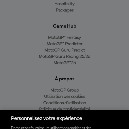
Hospitality
Packages
Game Hub
MotoGP™ Fantasy
MotoGP™ Predictor
MotoGP Guru Predict
MotoGP Guru Racing 25/26
MotoGP™26
À propos
MotoGP Group
Utilisation des cookies
Conditions d'utilisation
Politique de confidentialité
Politique d’achat
Personnalisez votre expérience
Dorna et ses fournisseurs utilisent des cookies et des