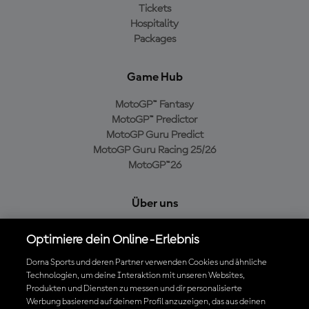
Tickets
Hospitality
Packages
Game Hub
MotoGP™ Fantasy
MotoGP™ Predictor
MotoGP Guru Predict
MotoGP Guru Racing 25/26
MotoGP™26
Über uns
MotoGP Group
Optimiere dein Online-Erlebnis
Cookie-Richtlinien
Geschäftsbedingungen
Dorna Sports und deren Partner verwenden Cookies und ähnliche
Technologien, um deine Interaktion mit unseren Websites,
Datenschutzrichtlinien
Produkten und Diensten zu messen und dir personalisierte
Kaufrichtlinie
Werbung basierend auf deinem Profil anzuzeigen, das aus deinen