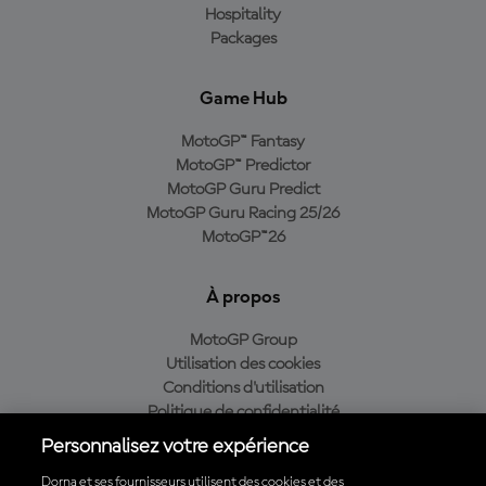
Hospitality
Packages
Game Hub
MotoGP™ Fantasy
MotoGP™ Predictor
MotoGP Guru Predict
MotoGP Guru Racing 25/26
MotoGP™26
À propos
MotoGP Group
Utilisation des cookies
Conditions d'utilisation
Politique de confidentialité
Politique d’achat
Personnalisez votre expérience
Dorna et ses fournisseurs utilisent des cookies et des