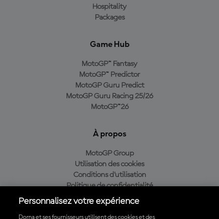
Hospitality
Packages
Game Hub
MotoGP™ Fantasy
MotoGP™ Predictor
MotoGP Guru Predict
MotoGP Guru Racing 25/26
MotoGP™26
À propos
MotoGP Group
Utilisation des cookies
Conditions d'utilisation
Politique de confidentialité
Politique d’achat
Personnalisez votre expérience
Dorna et ses fournisseurs utilisent des cookies et des