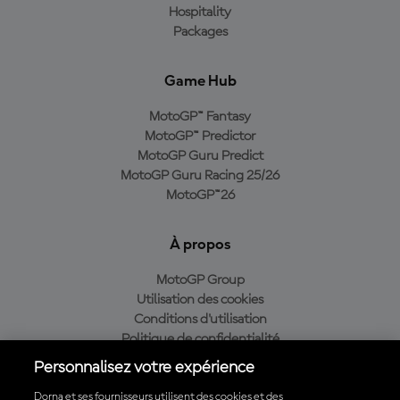
Hospitality
Packages
Game Hub
MotoGP™ Fantasy
MotoGP™ Predictor
MotoGP Guru Predict
MotoGP Guru Racing 25/26
MotoGP™26
À propos
MotoGP Group
Utilisation des cookies
Conditions d'utilisation
Politique de confidentialité
Politique d’achat
Personnalisez votre expérience
Dorna et ses fournisseurs utilisent des cookies et des