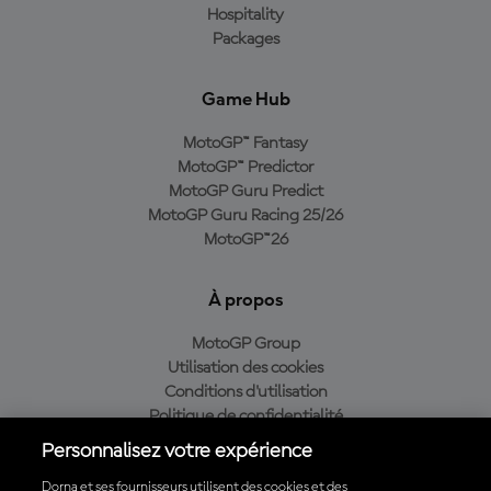
Hospitality
Packages
Game Hub
MotoGP™ Fantasy
MotoGP™ Predictor
MotoGP Guru Predict
MotoGP Guru Racing 25/26
MotoGP™26
À propos
MotoGP Group
Utilisation des cookies
Conditions d'utilisation
Politique de confidentialité
Politique d’achat
Personnalisez votre expérience
Dorna et ses fournisseurs utilisent des cookies et des