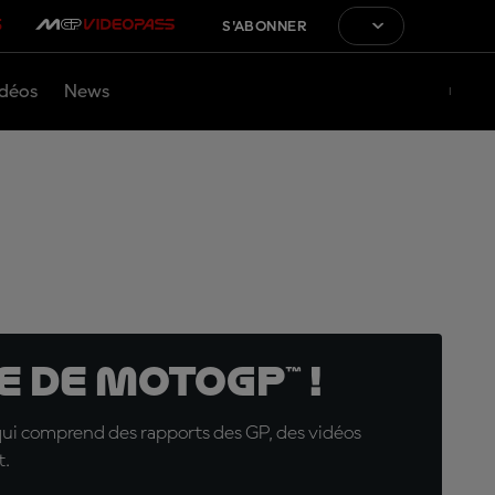
S'ABONNER
déos
News
 de MotoGP™ !
qui comprend des rapports des GP, des vidéos
t.