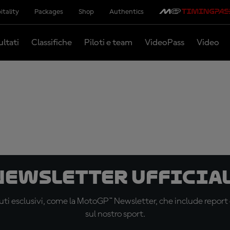
itality
Packages
Shop
Authentics
ultati
Classifiche
Piloti e team
VideoPass
Video
 newsletter ufficial
ti esclusivi, come la MotoGP™ Newsletter, che include report de
sul nostro sport.