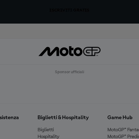
ISCRIVITI GRATIS
Sponsor ufficiali
ssistenza
Biglietti & Hospitality
Game Hub
Biglietti
MotoGP™ Fanta
Hospitality
MotoGP™ Predic