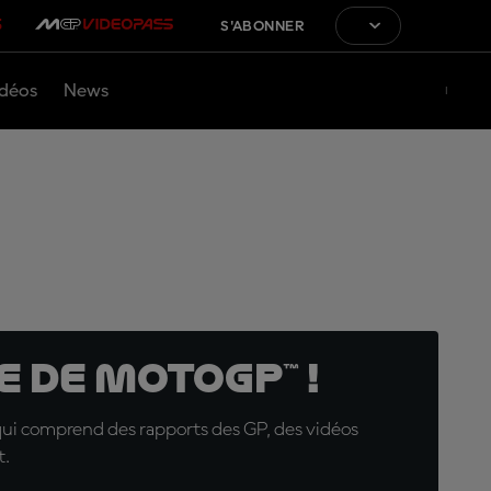
S'ABONNER
déos
News
 de MotoGP™ !
qui comprend des rapports des GP, des vidéos
t.