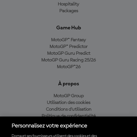
Hospitality
Packages
Game Hub
MotoGP™ Fantasy
MotoGP™ Predictor
MotoGP Guru Predict
MotoGP Guru Racing 25/26
MotoGP™26
À propos
MotoGP Group
Utilisation des cookies
Conditions d'utilisation
Politique de confidentialité
Politique d’achat
Personnalisez votre expérience
Dorna et ses fournisseurs utilisent des cookies et des