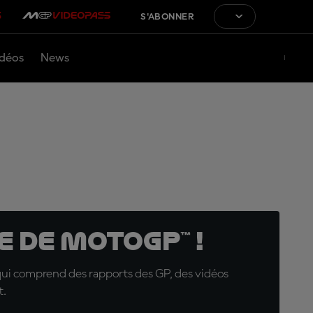
S'ABONNER
déos
News
 de MotoGP™ !
qui comprend des rapports des GP, des vidéos
t.