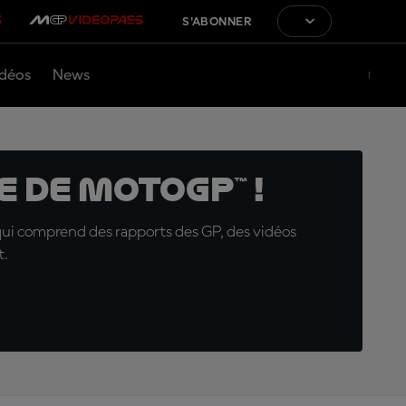
S'ABONNER
déos
News
 de MotoGP™ !
qui comprend des rapports des GP, des vidéos
t.