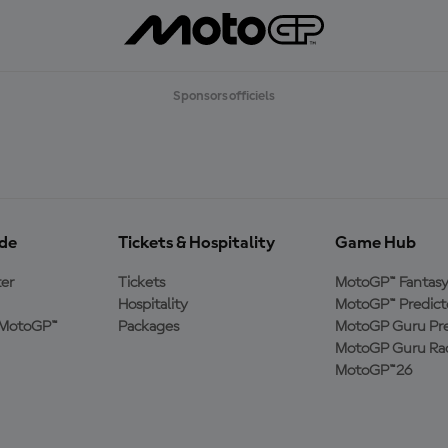
Sponsors officiels
ide
Tickets & Hospitality
Game Hub
er
Tickets
MotoGP™ Fantas
Hospitality
MotoGP™ Predict
e MotoGP™
Packages
MotoGP Guru Pre
MotoGP Guru Rac
MotoGP™26