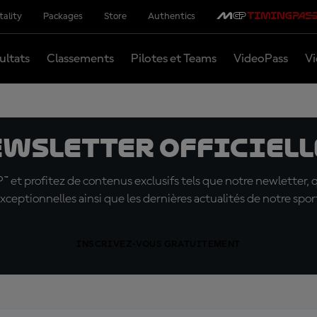
tality
Packages
Store
Authentics
ultats
Classements
Pilotes et Teams
VideoPass
Vi
ewsletter officielle
t profitez de contenus exclusifs tels que notre newletter, 
xceptionnelles ainsi que les dernières actualités de notre spor
INSCRIVEZ-VOUS GRATUITEMENT