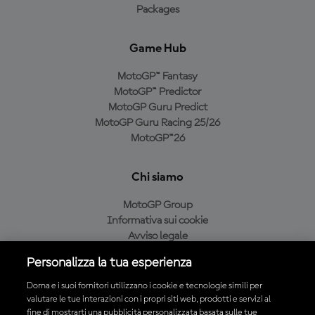
Packages
Game Hub
MotoGP™ Fantasy
MotoGP™ Predictor
MotoGP Guru Predict
MotoGP Guru Racing 25/26
MotoGP™26
Chi siamo
MotoGP Group
Informativa sui cookie
Avviso legale
Informativa sulla privacy
Personalizza la tua esperienza
Condizioni di acquisto
Dorna e i suoi fornitori utilizzano i cookie e tecnologie simili per
valutare le tue interazioni con i propri siti web, prodotti e servizi al
fine di mostrarti una pubblicità personalizzata basata sulle tue