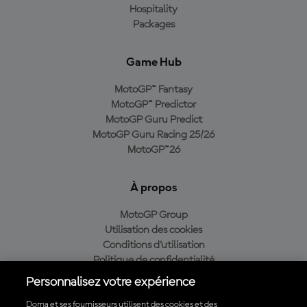
Hospitality
Packages
Game Hub
MotoGP™ Fantasy
MotoGP™ Predictor
MotoGP Guru Predict
MotoGP Guru Racing 25/26
MotoGP™26
À propos
MotoGP Group
Utilisation des cookies
Conditions d'utilisation
Politique de confidentialité
Politique d’achat
Personnalisez votre expérience
Dorna et ses fournisseurs utilisent des cookies et des