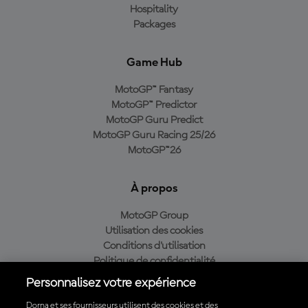
Hospitality
Packages
Game Hub
MotoGP™ Fantasy
MotoGP™ Predictor
MotoGP Guru Predict
MotoGP Guru Racing 25/26
MotoGP™26
À propos
MotoGP Group
Utilisation des cookies
Conditions d'utilisation
Politique de confidentialité
Politique d’achat
Personnalisez votre expérience
Dorna et ses fournisseurs utilisent des cookies et des