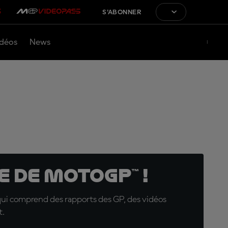
S'ABONNER
déos
News
 de MotoGP™ !
qui comprend des rapports des GP, des vidéos
t.