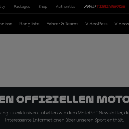
lity
Packages
Shop
Authentics
bnisse
Rangliste
Fahrer & Teams
VideoPass
Videos
den offiziellen Mot
ugang zu exklusiven Inhalten wie dem MotoGP™-Newsletter, d
interessante Informationen über unseren Sport enthält.