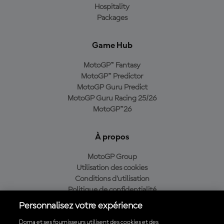
Hospitality
Packages
Game Hub
MotoGP™ Fantasy
MotoGP™ Predictor
MotoGP Guru Predict
MotoGP Guru Racing 25/26
MotoGP™26
À propos
MotoGP Group
Utilisation des cookies
Conditions d'utilisation
Politique de confidentialité
Politique d’achat
Personnalisez votre expérience
Dorna et ses fournisseurs utilisent des cookies et des