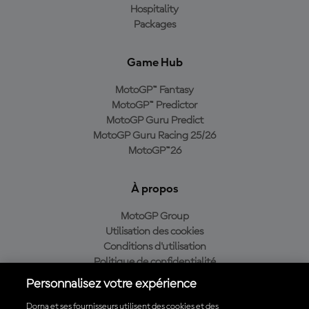
Hospitality
Packages
Game Hub
MotoGP™ Fantasy
MotoGP™ Predictor
MotoGP Guru Predict
MotoGP Guru Racing 25/26
MotoGP™26
À propos
MotoGP Group
Utilisation des cookies
Conditions d'utilisation
Politique de confidentialité
Politique d’achat
Personnalisez votre expérience
Dorna et ses fournisseurs utilisent des cookies et des