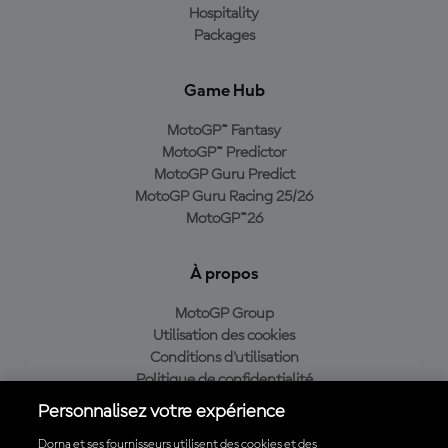
Hospitality
Packages
Game Hub
MotoGP™ Fantasy
MotoGP™ Predictor
MotoGP Guru Predict
MotoGP Guru Racing 25/26
MotoGP™26
À propos
MotoGP Group
Utilisation des cookies
Conditions d'utilisation
Politique de confidentialité
Politique d’achat
Personnalisez votre expérience
Dorna et ses fournisseurs utilisent des cookies et des