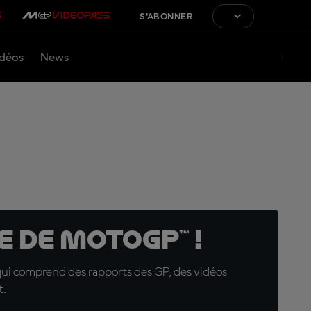
S'ABONNER
déos
News
 de MotoGP™ !
qui comprend des rapports des GP, des vidéos
t.