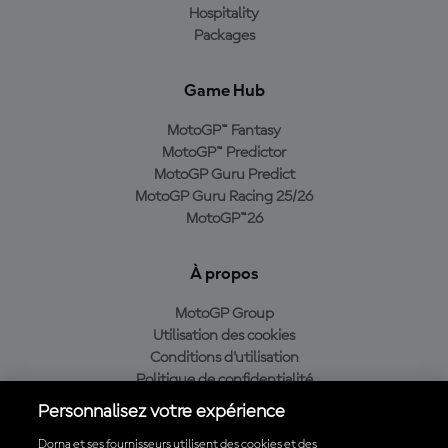
Hospitality
Packages
Game Hub
MotoGP™ Fantasy
MotoGP™ Predictor
MotoGP Guru Predict
MotoGP Guru Racing 25/26
MotoGP™26
À propos
MotoGP Group
Utilisation des cookies
Conditions d'utilisation
Politique de confidentialité
Politique d’achat
Personnalisez votre expérience
Dorna et ses fournisseurs utilisent des cookies et des