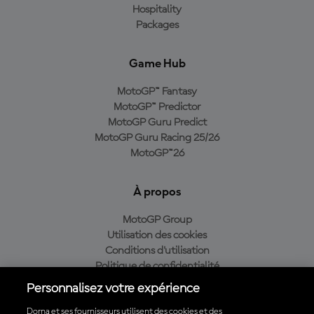
Hospitality
Packages
Game Hub
MotoGP™ Fantasy
MotoGP™ Predictor
MotoGP Guru Predict
MotoGP Guru Racing 25/26
MotoGP™26
À propos
MotoGP Group
Utilisation des cookies
Conditions d'utilisation
Politique de confidentialité
Politique d’achat
Personnalisez votre expérience
Dorna et ses fournisseurs utilisent des cookies et des