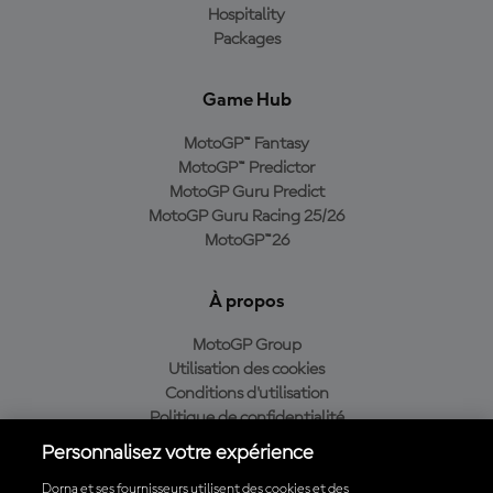
Hospitality
Packages
Game Hub
MotoGP™ Fantasy
MotoGP™ Predictor
MotoGP Guru Predict
MotoGP Guru Racing 25/26
MotoGP™26
À propos
MotoGP Group
Utilisation des cookies
Conditions d'utilisation
Politique de confidentialité
Politique d’achat
Personnalisez votre expérience
Dorna et ses fournisseurs utilisent des cookies et des